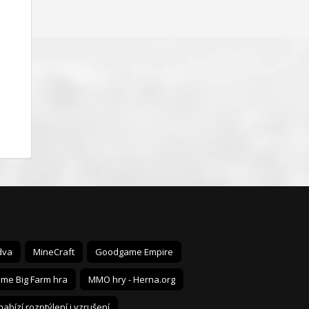
dva
MineCraft
Goodgame Empire
me Big Farm hra
MMO hry - Herna.org
nabízí rozptýlení i vzrušení