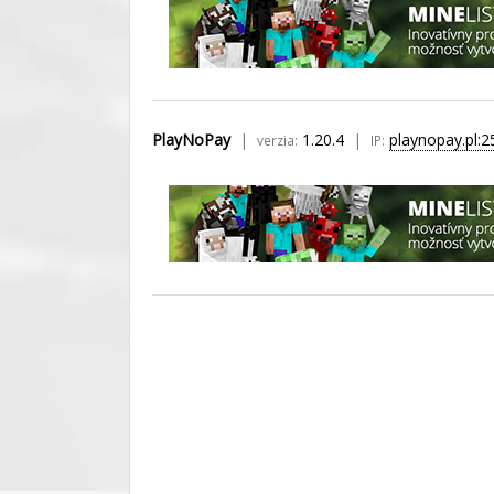
PlayNoPay
1.20.4
playnopay.pl:
verzia:
IP: