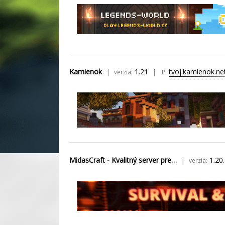
Kamienok
1.21
tvoj.kamienok.ne
verzia:
IP:
MidasCraft - Kvalitný server pre…
1.20.
verzia: