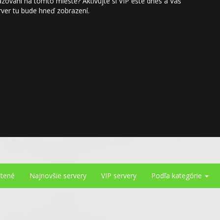
zovaní na tomto mieste? Aktivujte si VIP ešte dnes a Váš
rver tu bude hneď zobrazení.
tené
Najnovšie
servery
VIP
servery
Podľa kategórie