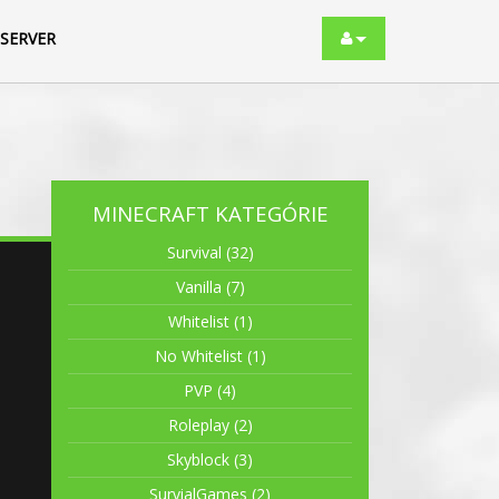
Účet
 SERVER
MINECRAFT KATEGÓRIE
Survival (32)
Vanilla (7)
Whitelist (1)
No Whitelist (1)
PVP (4)
Roleplay (2)
Skyblock (3)
SurvialGames (2)