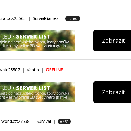
raft.cz:25565
SurvialGames
0 / 100
Zobraziť
ew.sk:25587
Vanilla
OFFLINE
Zobraziť
s-world.cz:27538
Survival
0 / 50