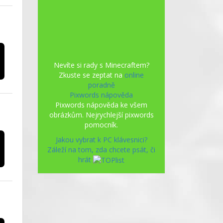
Nevíte si rady s Minecraftem?
Zkuste se zeptat na
online
poradně
Pixwords nápověda
Pixwords nápověda ke všem
obrázkům. Nejrychlejší pixwords
pomocník.
Jakou vybrat k PC klávesnici?
Záleží na tom, zda chcete psát, či
hrát