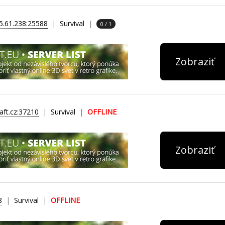
5.61.238:25588
Survival
0 / 1
Zobraziť
aft.cz:37210
Survival
OFFLINE
Zobraziť
8
Survival
OFFLINE