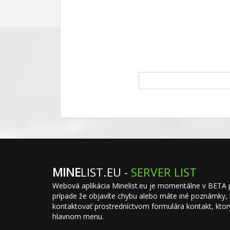
MINE
LIST.EU -
SERVER LIST
Webová aplikácia Minelist.eu je momentálne v BETA 
prípade že objavíte chybu alebo máte iné poznámky,
kontaktovať prostredníctvom formulára kontakt, ktor
hlavnom menu.