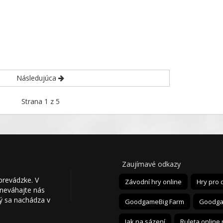
Následujúca
Strana 1 z 5
Zaujímavé odkazy
prevádzke. V
Závodní hry online
Hry pro 
 neváhajte nás
ý sa nachádza v
GoodgameBig Farm
Goodga
Jak na sázení
Ruleta online 