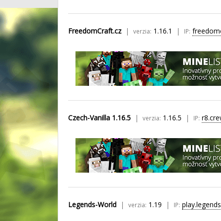
FreedomCraft.cz
1.16.1
freedomc
verzia:
IP:
Czech-Vanilla 1.16.5
1.16.5
r8.cr
verzia:
IP:
Legends-World
1.19
play.legend
verzia:
IP: