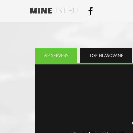
Minelist
VIP
FAQ
Bannery
Kontakt
Pridať se
VIP SERVERY
TOP HLASOVANÉ