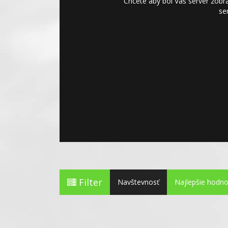
Chcete aby bol Váš server zobra
se
Filter
(current)
Navštevnosť
Najlepšie
hodno