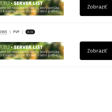
Zobraziť
25565
PVP
0 / 0
Zobraziť