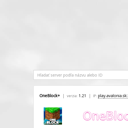
OneBlock+
1.21
play.avalonia.sk
verzia:
IP: