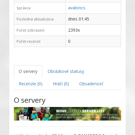
avaloncs
Správca
dnes 01:45
Posledná aktualizácia
2393x
Počet zobrazení
0
Počet recenzií
O servery
Obrázkové statusy
Recenzie (0)
Hráči (0)
Obsadenosť
O servery