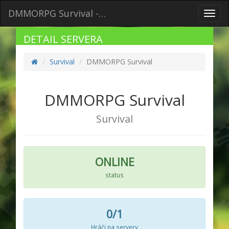
DMMORPG Survival -…
Toggl
navig
DETAIL SERVERA
Survival
DMMORPG Survival
DMMORPG Survival
Survival
ONLINE
status
0/1
Hráči na servery