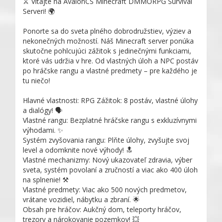
⚔️ Vitajte na AvalonCS Minecraft DMMORPG Survival
Serveri! 🌍
Ponorte sa do sveta plného dobrodružstiev, výziev a
nekonečných možností. Náš Minecraft server ponúka
skutočne pohlcujúci zážitok s jedinečnými funkciami,
ktoré vás udržia v hre. Od vlastných úloh a NPC postáv
po hráčske rangu a vlastné predmety – pre každého je
tu niečo!
Hlavné vlastnosti: RPG Zážitok: 8 postáv, vlastné úlohy
a dialógy! 🗣️
Vlastné rangu: Bezplatné hráčske rangu s exkluzívnymi
výhodami. ✨
Systém zvyšovania rangu: Plňte úlohy, zvyšujte svoj
level a odomknite nové výhody! 🔝
Vlastné mechanizmy: Nový ukazovateľ zdravia, výber
sveta, systém povolaní a zručností a viac ako 400 úloh
na splnenie! ⚒️
Vlastné predmety: Viac ako 500 nových predmetov,
vrátane vozidiel, nábytku a zbraní. 🌟
Obsah pre hráčov: Aukčný dom, teleporty hráčov,
trezory a nárokovanie pozemkov! 💥