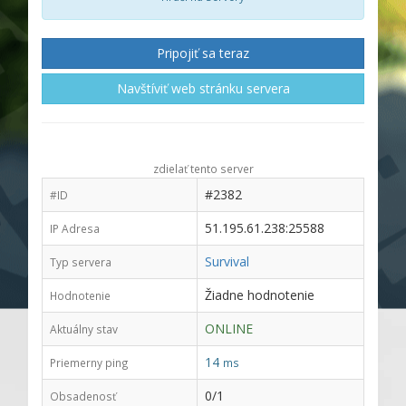
Pripojiť sa teraz
Navštíviť web stránku servera
zdielať tento server
#2382
#ID
51.195.61.238:25588
IP Adresa
Survival
Typ servera
Žiadne hodnotenie
Hodnotenie
ONLINE
Aktuálny stav
14
Priemerny ping
ms
0/1
Obsadenosť