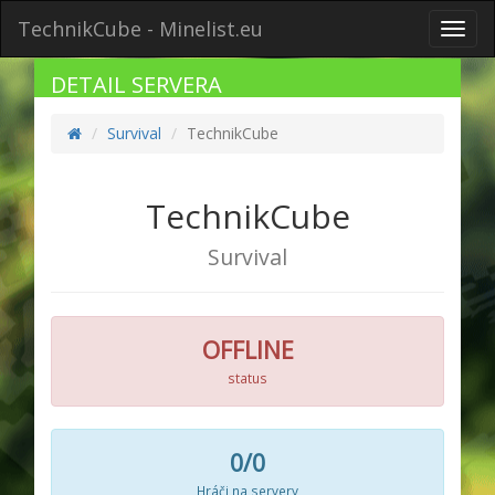
TechnikCube - Minelist.eu
Toggl
navig
DETAIL SERVERA
Survival
TechnikCube
TechnikCube
Survival
OFFLINE
status
0/0
Hráči na servery