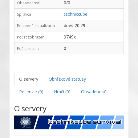
0/0
Obsadenosť
technikcube
Správca
dnes 20:29
Posledná aktualizácia
9749x
Počet zobrazení
0
Počet recenzií
O servery
Obrázkové statusy
Recenzie (0)
Hráči (0)
Obsadenosť
O servery