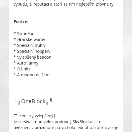
vybuduj si reputaci a staň se tím nejlepším zrovna ty !
Funkce:
* SlimeFun
* Hráčské warpy
* Specialní truhly!
* Specialní hoppery
* Vylepšený beacon
* AutoFarmy
* Dělníci
* A mnoho dalšího
-----------------------------------------------------------------------
----------------------------------
╚╗OneBlock╔╝
[Technicky vylepšený]
Je survival mod velmi podobný SkyBlocku. Jste
uvězněni v prázdnotě na vrcholu jednoho blocku, ale je