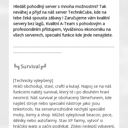
Hledáš pohodlný server s mnoha možnostmi? Tak
neváhej a přijď na náš server TechnikCube, kde na
tebe čeká spousta zábavy ! Zaručujeme vám kvalitní
servery bez lagů, Kvalitní A-Team s pohodovým a
profesionálním přístupem, Vyváženou ekonomiku na
všech serverech, specialní funkce kde jinde nenajdete.
-----------------------------------------------------------------------
----------------------------------
╚╗Survival╔╝
[Technicky vylepšený]
Hráči obchodují, staví, craftí a kutají. Napoj se na náš
funkcemi nabitý survival, který tě i po dlouhém hraní
neomrzí. Náš survival je obohacený SlimeFunem, kde
najdeš stroje nebo specialní nástroje jako jsou
tinkertools. Na serverurozhodně nechybí speciální
moby, itemy a shop. Můžeš vylepšovat beacon, pece,
dělníky nebo autofarmy. Stav XP farmy, vytvoř si
hráčský warp a začni podnikat. Získej nejlepší vybavení,