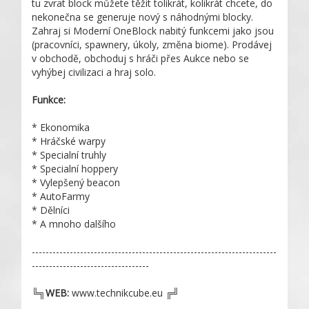
tu zvrat block můžete těžit tolikrát, kolikrát chcete, do
nekonečna se generuje nový s náhodnými blocky.
Zahraj si Moderní OneBlock nabitý funkcemi jako jsou
(pracovníci, spawnery, úkoly, změna biome). Prodávej
v obchodě, obchoduj s hráči přes Aukce nebo se
vyhýbej civilizaci a hraj solo.
Funkce:
* Ekonomika
* Hráčské warpy
* Specialní truhly
* Specialní hoppery
* Vylepšený beacon
* AutoFarmy
* Dělníci
* A mnoho dalšího
-----------------------------------------------------------------------
----------------------------------
╚╗
WEB:
www.technikcube.eu ╔╝